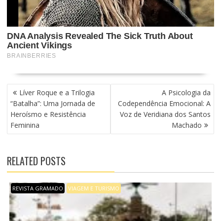
N
Líver Roque e a Trilogia
A Psicologia da
A
“Batalha”: Uma Jornada de
Codependência Emocional: A
V
Heroísmo e Resistência
Voz de Veridiana dos Santos
E
Feminina
Machado
G
A
Ç
RELATED POSTS
Ã
O
D
REVISTA GRAMADO
VIAGEM E TURISMO
E
P
O