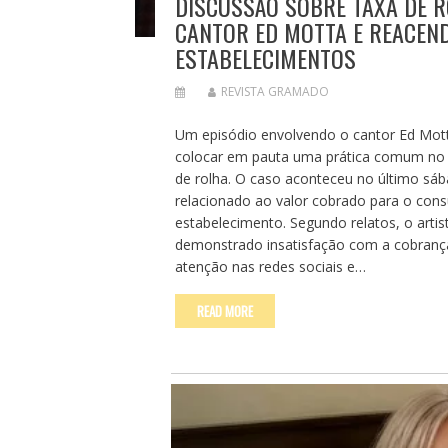
DISCUSSÃO SOBRE TAXA DE R
CANTOR ED MOTTA E REACEND
ESTABELECIMENTOS
REVISTA GRAMADO
Um episódio envolvendo o cantor Ed Mott
colocar em pauta uma prática comum no s
de rolha. O caso aconteceu no último s
relacionado ao valor cobrado para o cons
estabelecimento. Segundo relatos, o art
demonstrado insatisfação com a cobrança
atenção nas redes sociais e…
READ MORE