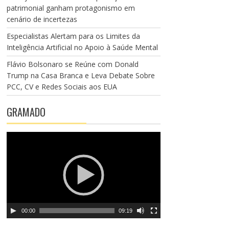
patrimonial ganham protagonismo em
cenário de incertezas
Especialistas Alertam para os Limites da
Inteligência Artificial no Apoio à Saúde Mental
Flávio Bolsonaro se Reúne com Donald
Trump na Casa Branca e Leva Debate Sobre
PCC, CV e Redes Sociais aos EUA
GRAMADO
T
o
c
a
d
o
r
00:00
09:19
d
e