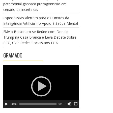
patrimonial ganham protagonismo em
cenário de incertezas
Especialistas Alertam para os Limites da
Inteligência Artificial no Apoio à Saúde Mental
Flávio Bolsonaro se Reúne com Donald
Trump na Casa Branca e Leva Debate Sobre
PCC, CV e Redes Sociais aos EUA
GRAMADO
T
o
c
a
d
o
r
00:00
09:19
d
e