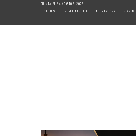
S
QUINTA-FEIRA, AGOSTO 6, 2026
k
CULTURA
ENTRETENIMENTO
INTERNACIONAL
VIAGEM 
i
p
t
o
c
o
n
t
e
n
t