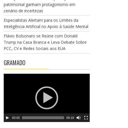
patrimonial ganham protagonismo em
cenário de incertezas
Especialistas Alertam para os Limites da
Inteligência Artificial no Apoio à Saúde Mental
Flávio Bolsonaro se Reúne com Donald
Trump na Casa Branca e Leva Debate Sobre
PCC, CV e Redes Sociais aos EUA
GRAMADO
T
o
c
a
d
o
r
00:00
09:19
d
e