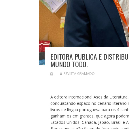
EDITORA PUBLICA E DISTRIB
MUNDO TODO!
REVISTA GRAMADO
A editora internacional Ases da Literatur
conquistando espaço no cenário literário m
livros de língua portuguesa para os 4 ca
ganham os emigrantes, que agora podem c
Estados Unidos, Canadá, Japão, Brasil e Au
E as crianças não ficam de fora, pois a ed